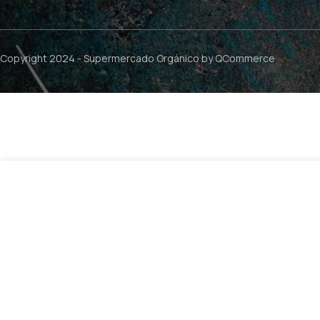
Copyright 2024 -
Supermercado Orgánico
by QCommerce
$
5.990
Maca Negra en Polvo – 100grs / Natplus
5 d