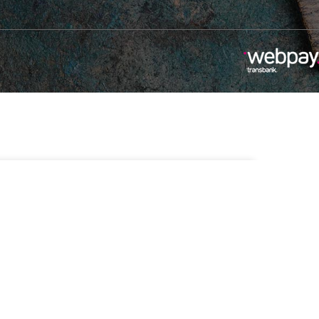
-
+
isponibles
Añadir Al Carrito