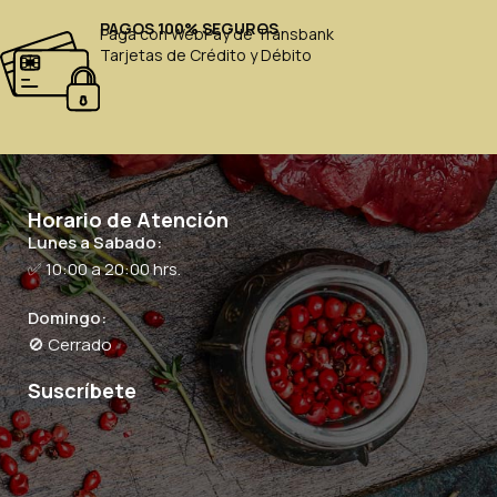
PAGOS 100% SEGUROS
Paga con WebPay de Transbank
Tarjetas de Crédito y Débito
Horario de Atención
Lunes a Sabado:
✅ 10:00 a 20:00 hrs.
Domingo:
🚫 Cerrado
Suscríbete