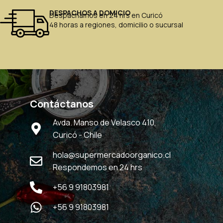
DESPACHOS A DOMICIO
Despachamos en 24 hrs en Curicó
48 horas a regiones, domicilio o sucursal
Contáctanos
Avda. Manso de Velasco 410,
Curicó - Chile
hola@supermercadoorganico.cl
Respondemos en 24 hrs
+56 9 91803981
+56 9 91803981