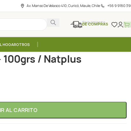
Av. Manso De Velasco 410, Curicó, Maule, Chile
+56 9 9180 39
Seguimiento
DE COMPRAS
EL HOGAR
OTROS
a en Polvo – 100grs / Natplus
 100grs / Natplus
IR AL CARRITO