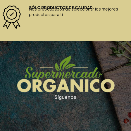
SÓLO PRODUCTOS DE CALIDAD
Nos preocupados de seleccionar los mejores
productos para ti.
Síguenos