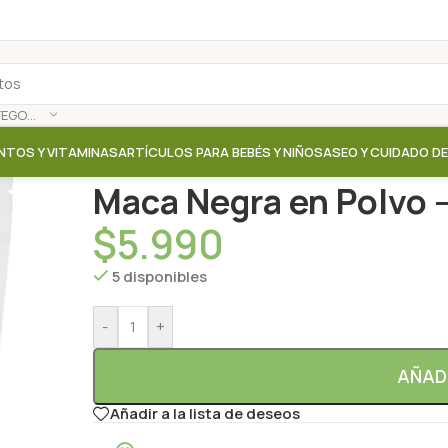
SELECCIONAR CATEGORÍA
NTOS Y VITAMINAS
ARTÍCULOS PARA BEBÉS Y NIÑOS
ASEO Y CUIDADO D
Inicio
/
Tienda
/
Suplementos / Vitaminas
/
Maca Negr
Maca Negra en Polvo –
$
5.990
5 disponibles
-
+
AÑAD
Añadir a la lista de deseos