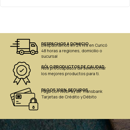
DESPACHOS A DOMICIO
Despachamos en 24 hrs en Curicó
48 horas a regiones, domicilio o
sucursal
SÓLO PRODUCTOS DE CALIDAD
Nos preocupados de seleccionar
los mejores productos para ti.
PAGOS 100% SEGUROS
Paga con WebPay de Transbank
Tarjetas de Crédito y Débito