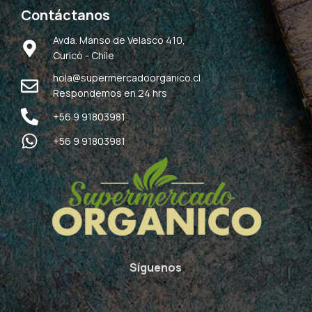
Contáctanos
Avda. Manso de Velasco 410,
Curicó - Chile
hola@supermercadoorganico.cl
Respondemos en 24 hrs
+56 9 91803981
+56 9 91803981
Síguenos