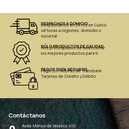
DESPACHOS A DOMICIO
Despachamos en 24 hrs en Curicó
48 horas a regiones, domicilio o
sucursal
SÓLO PRODUCTOS DE CALIDAD
Nos preocupados de seleccionar
los mejores productos para ti.
PAGOS 100% SEGUROS
Paga con WebPay de Transbank
Tarjetas de Crédito y Débito
Contáctanos
Avda. Manso de Velasco 410,