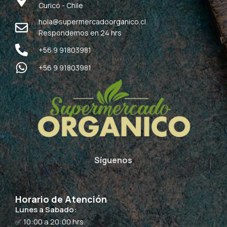
Curicó - Chile
hola@supermercadoorganico.cl
Respondemos en 24 hrs
+56 9 91803981
+56 9 91803981
Síguenos
Horario de Atención
Lunes a Sabado:
✅ 10:00 a 20:00 hrs.