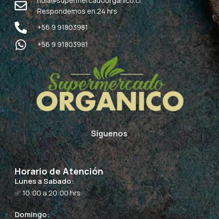
hola@supermercadoorganico.cl
Respondemos en 24 hrs
+56 9 91803981
+56 9 91803981
Síguenos
Horario de Atención
Lunes a Sabado:
✅ 10:00 a 20:00 hrs.
Domingo: