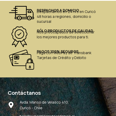
DESPACHOS A DOMICIO
Despachamos en 24 hrs en Curicó
48 horas a regiones, domicilio o
sucursal
SÓLO PRODUCTOS DE CALIDAD
Nos preocupados de seleccionar
los mejores productos para ti.
PAGOS 100% SEGUROS
Paga con WebPay de Transbank
Tarjetas de Crédito y Débito
Contáctanos
Avda. Manso de Velasco 410,
Curicó - Chile