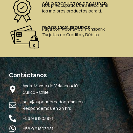
SÓLO PRODUCTOS DE CALIDAD
Nos preocupados de seleccionar
los mejores productos para ti.
PAGOS 100% SEGUROS
Paga con WebPay de Transbank
Tarjetas de Crédito y Débito
Contáctanos
Avda. Manso de Velasco 410,
Curicó - Chile
hola@supermercadoorganico.cl
Respondemos en 24 hrs
+56 9 91803981
+56 9 91803981