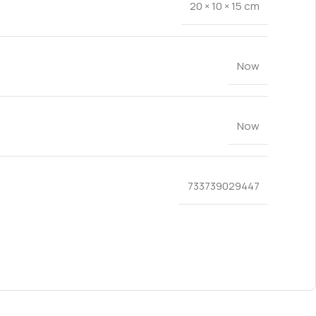
20 × 10 × 15 cm
Now
Now
733739029447