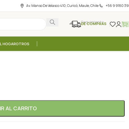
Av. Manso De Velasco 410, Curicó, Maule, Chile
+56 9 9180 39
Seguimiento
DE COMPRAS
EL HOGAR
OTROS
227grs / Now
IR AL CARRITO