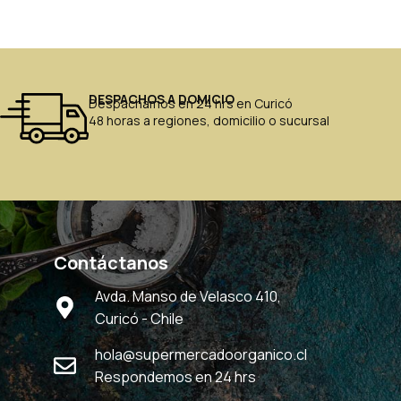
DESPACHOS A DOMICIO
Despachamos en 24 hrs en Curicó
48 horas a regiones, domicilio o sucursal
Contáctanos
Avda. Manso de Velasco 410,
Curicó - Chile
hola@supermercadoorganico.cl
Respondemos en 24 hrs