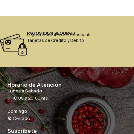
PAGOS 100% SEGUROS
Paga con WebPay de Transbank
Tarjetas de Crédito y Débito
Horario de Atención
Lunes a Sabado:
✅ 10:00 a 20:00 hrs.
Domingo:
🚫 Cerrado
Suscríbete