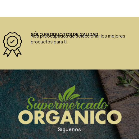
SÓLO PRODUCTOS DE CALIDAD
Nos preocupados de seleccionar los mejores
productos para ti.
Síguenos