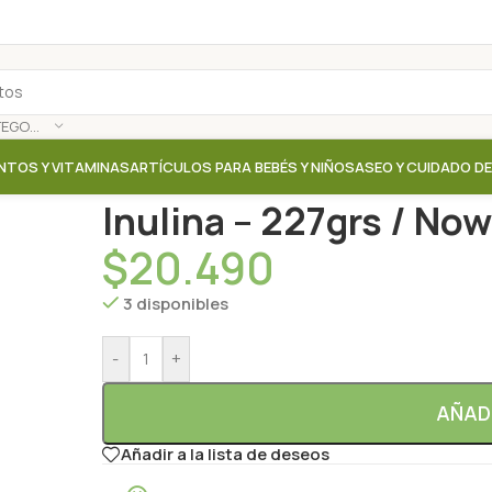
SELECCIONAR CATEGORÍA
NTOS Y VITAMINAS
ARTÍCULOS PARA BEBÉS Y NIÑOS
ASEO Y CUIDADO D
Inicio
/
Tienda
/
Suplementos / Vitaminas
/
Inulina – 
Inulina – 227grs / Now
$
20.490
3 disponibles
-
+
AÑAD
Añadir a la lista de deseos