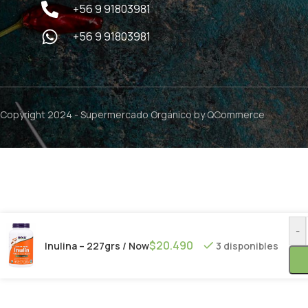
+56 9 91803981
+56 9 91803981
Copyright 2024 -
Supermercado Orgánico
by QCommerce
-
$
20.490
Inulina – 227grs / Now
3 disponibles