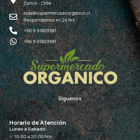
Curicó - Chile
hola@supermercadoorganico.cl
Respondemos en 24 hrs
+56 9 91803981
+56 9 91803981
Síguenos
Horario de Atención
Lunes a Sabado:
✅ 10:00 a 20:00 hrs.