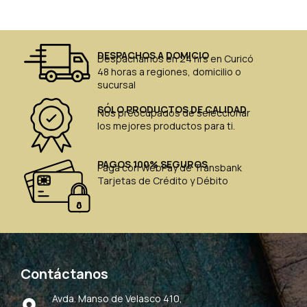
DESPACHOS A DOMICIO
Despachamos en 24 hrs en Curicó
48 horas a regiones, domicilio o
sucursal
SÓLO PRODUCTOS DE CALIDAD
Nos preocupados de seleccionar
los mejores productos para ti.
PAGOS 100% SEGUROS
Paga con WebPay de Transbank
Tarjetas de Crédito y Débito
Contáctanos
Avda. Manso de Velasco 410,