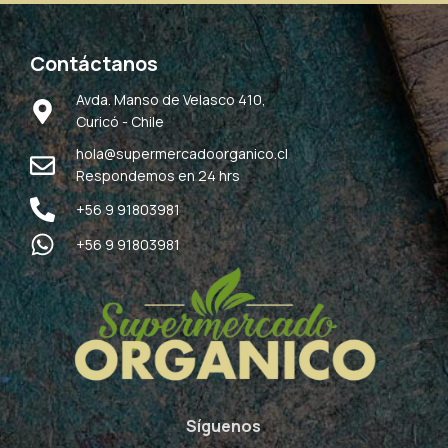
Contáctanos
Avda. Manso de Velasco 410,
Curicó - Chile
hola@supermercadoorganico.cl
Respondemos en 24 hrs
+56 9 91803981
+56 9 91803981
Síguenos