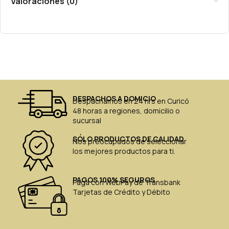
Valoraciones (0)
DESPACHOS A DOMICIO
Despachamos en 24 hrs en Curicó
48 horas a regiones, domicilio o
sucursal
SÓLO PRODUCTOS DE CALIDAD
Nos preocupados de seleccionar
los mejores productos para ti.
PAGOS 100% SEGUROS
Paga con WebPay de Transbank
Tarjetas de Crédito y Débito