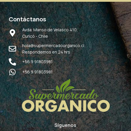
Contáctanos
Avda. Manso de Velasco 410,
Curicó - Chile
hola@supermercadoorganico.cl
Respondemos en 24 hrs
+56 9 91803981
+56 9 91803981
Síguenos