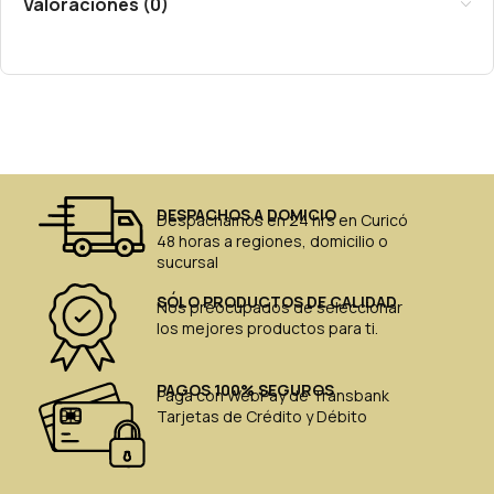
Valoraciones (0)
DESPACHOS A DOMICIO
Despachamos en 24 hrs en Curicó
48 horas a regiones, domicilio o
sucursal
SÓLO PRODUCTOS DE CALIDAD
Nos preocupados de seleccionar
los mejores productos para ti.
PAGOS 100% SEGUROS
Paga con WebPay de Transbank
Tarjetas de Crédito y Débito