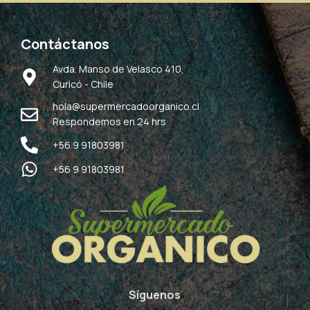
Contáctanos
Avda. Manso de Velasco 410,
Curicó - Chile
hola@supermercadoorganico.cl
Respondemos en 24 hrs
+56 9 91803981
+56 9 91803981
Síguenos