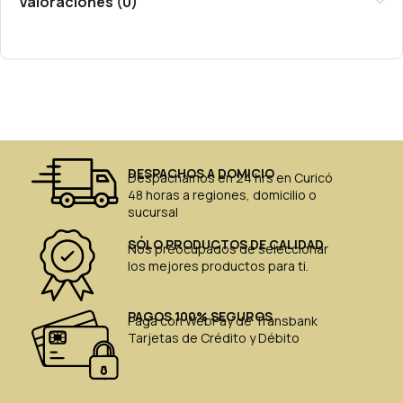
Valoraciones (0)
DESPACHOS A DOMICIO
Despachamos en 24 hrs en Curicó
48 horas a regiones, domicilio o
sucursal
SÓLO PRODUCTOS DE CALIDAD
Nos preocupados de seleccionar
los mejores productos para ti.
PAGOS 100% SEGUROS
Paga con WebPay de Transbank
Tarjetas de Crédito y Débito