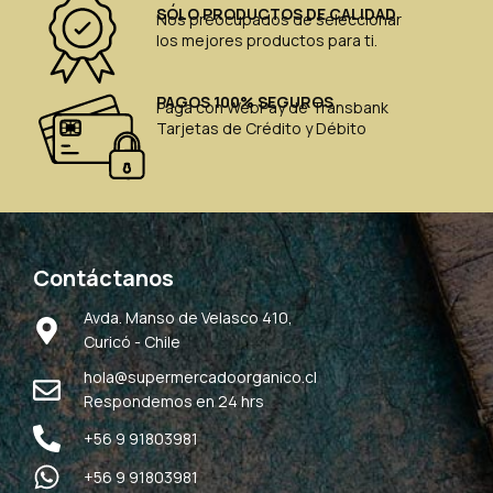
SÓLO PRODUCTOS DE CALIDAD
Nos preocupados de seleccionar
los mejores productos para ti.
PAGOS 100% SEGUROS
Paga con WebPay de Transbank
Tarjetas de Crédito y Débito
Contáctanos
Avda. Manso de Velasco 410,
Curicó - Chile
hola@supermercadoorganico.cl
Respondemos en 24 hrs
+56 9 91803981
+56 9 91803981