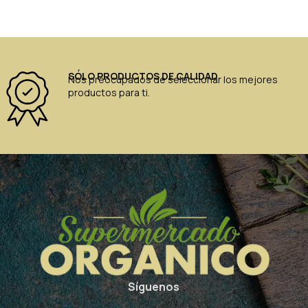
SÓLO PRODUCTOS DE CALIDAD
Nos preocupados de seleccionar los mejores
productos para ti.
Síguenos