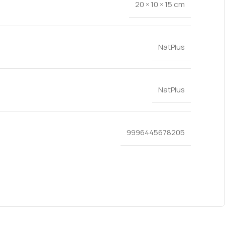
20 × 10 × 15 cm
NatPlus
NatPlus
9996445678205