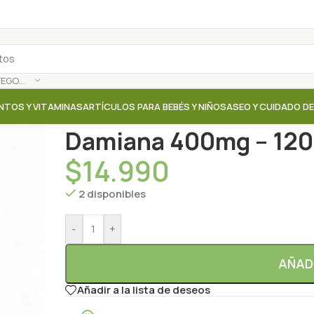
SELECCIONAR CATEGORÍA
NTOS Y VITAMINAS
ARTÍCULOS PARA BEBÉS Y NIÑOS
ASEO Y CUIDADO D
Inicio
/
Tienda
/
Suplementos / Vitaminas
/
Damiana 4
Damiana 400mg – 120 
$
14.990
2 disponibles
-
+
AÑAD
Añadir a la lista de deseos