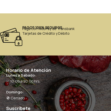
PAGOS 100% SEGUROS
Paga con WebPay de Transbank
Tarjetas de Crédito y Débito
Horario de Atención
Lunes a Sabado:
✅ 10:00 a 20:00 hrs.
Domingo:
🚫 Cerrado
Suscríbete