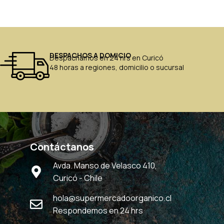
DESPACHOS A DOMICIO
Despachamos en 24 hrs en Curicó
48 horas a regiones, domicilio o sucursal
Contáctanos
Avda. Manso de Velasco 410,
Curicó - Chile
hola@supermercadoorganico.cl
Respondemos en 24 hrs