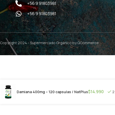
+56 9 91803981
+56 9 91803981
Copyright 2024 -
Supermercado Orgánico
by QCommerce
$
14.990
Damiana 400mg – 120 capsulas / NatPlus
2