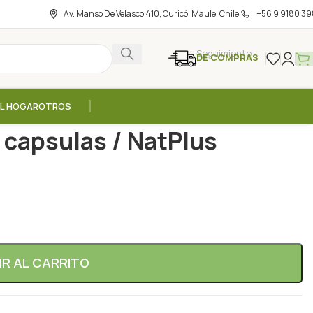
Av. Manso De Velasco 410, Curicó, Maule, Chile
+56 9 9180 39
Seguimiento
DE COMPRAS
EL HOGAR
OTROS
00mg – 120 capsulas / NatPlus
capsulas / NatPlus
IR AL CARRITO