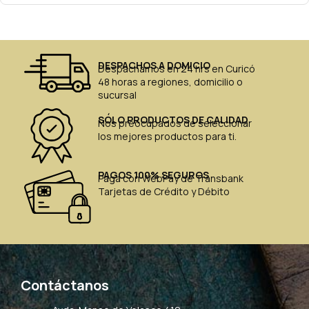
DESPACHOS A DOMICIO
Despachamos en 24 hrs en Curicó
48 horas a regiones, domicilio o
sucursal
SÓLO PRODUCTOS DE CALIDAD
Nos preocupados de seleccionar
los mejores productos para ti.
PAGOS 100% SEGUROS
Paga con WebPay de Transbank
Tarjetas de Crédito y Débito
Contáctanos