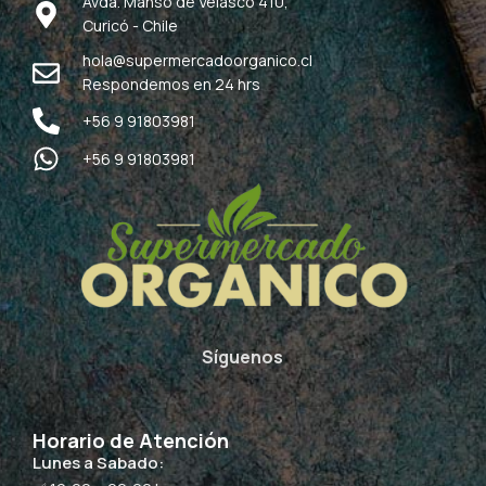
Avda. Manso de Velasco 410,
Curicó - Chile
hola@supermercadoorganico.cl
Respondemos en 24 hrs
+56 9 91803981
+56 9 91803981
Síguenos
Horario de Atención
Lunes a Sabado: