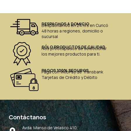
DESPACHOS A DOMICIO
Despachamos en 24 hrs en Curicó
48 horas a regiones, domicilio o
sucursal
SÓLO PRODUCTOS DE CALIDAD
Nos preocupados de seleccionar
los mejores productos para ti.
PAGOS 100% SEGUROS
Paga con WebPay de Transbank
Tarjetas de Crédito y Débito
Contáctanos
Avda. Manso de Velasco 410,