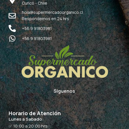
Curicó - Chile
hola@supermercadoorganico.cl
Respondemos en 24 hrs
+56 9 91803981
+56 9 91803981
Síguenos
Horario de Atención
Lunes a Sabado:
✅ 10:00 a 20:00 hrs.