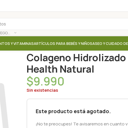
SELECCIONAR CATEGORÍA
NTOS Y VITAMINAS
ARTÍCULOS PARA BEBÉS Y NIÑOS
ASEO Y CUIDADO D
Inicio
/
Tienda
/
Suplementos / Vitaminas
/
Colageno 
Colageno Hidrolizado
Health Natural
$
9.990
Sin existencias
Este producto está agotado.
¡No te preocupes! Te avisaremos en cuanto vu