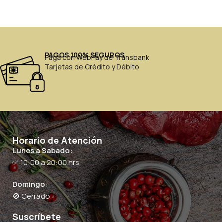
PAGOS 100% SEGUROS
Paga con WebPay de Transbank
Tarjetas de Crédito y Débito
Horario de Atención
Lunes a Sabado:
✅ 10:00 a 20:00 hrs.
Domingo:
🚫 Cerrado
Suscríbete