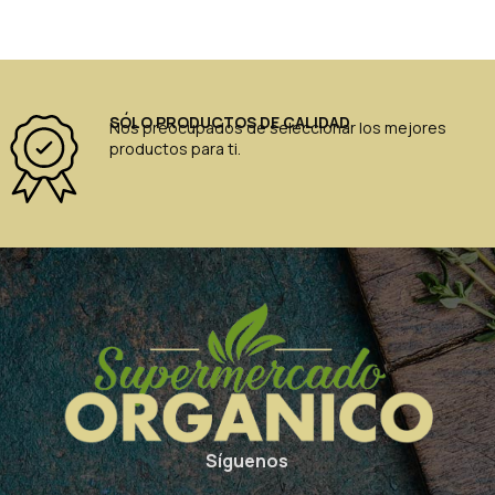
SÓLO PRODUCTOS DE CALIDAD
Nos preocupados de seleccionar los mejores
productos para ti.
Síguenos