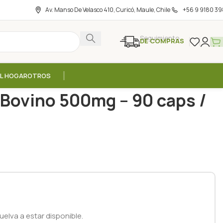
Av. Manso De Velasco 410, Curicó, Maule, Chile
+56 9 9180 39
Seguimiento
DE COMPRAS
EL HOGAR
OTROS
Hidrolizado Bovino 500mg – 90 caps / Health Natural
 Bovino 500mg – 90 caps /
elva a estar disponible.