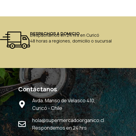
DESPACHOS A DOMICIO
Despachamos en 24 hrs en Curicó
48 horas a regiones, domicilio o sucursal
Contáctanos
Avda. Manso de Velasco 410,
Curicó - Chile
hola@supermercadoorganico.cl
Respondemos en 24 hrs