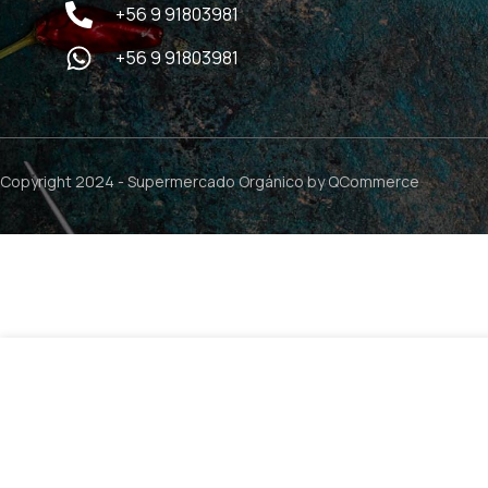
+56 9 91803981
+56 9 91803981
Copyright 2024 -
Supermercado Orgánico
by QCommerce
Colageno Hidrolizado Bovino 500mg – 90 caps / Health 