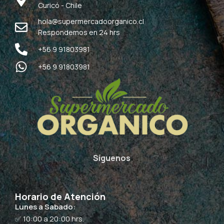
Curicó - Chile
hola@supermercadoorganico.cl
Respondemos en 24 hrs
+56 9 91803981
+56 9 91803981
Síguenos
Horario de Atención
Lunes a Sabado:
✅ 10:00 a 20:00 hrs.