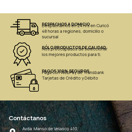
DESPACHOS A DOMICIO
Despachamos en 24 hrs en Curicó
48 horas a regiones, domicilio o
sucursal
SÓLO PRODUCTOS DE CALIDAD
Nos preocupados de seleccionar
los mejores productos para ti.
PAGOS 100% SEGUROS
Paga con WebPay de Transbank
Tarjetas de Crédito y Débito
Contáctanos
Avda. Manso de Velasco 410,