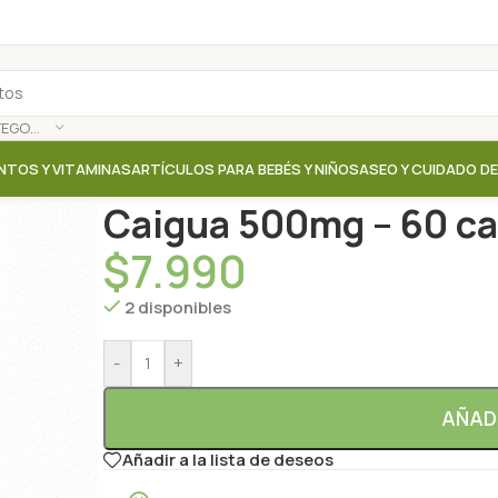
SELECCIONAR CATEGORÍA
NTOS Y VITAMINAS
ARTÍCULOS PARA BEBÉS Y NIÑOS
ASEO Y CUIDADO D
Inicio
/
Tienda
/
Suplementos / Vitaminas
/
Caigua 50
Caigua 500mg – 60 ca
$
7.990
2 disponibles
-
+
AÑAD
Añadir a la lista de deseos