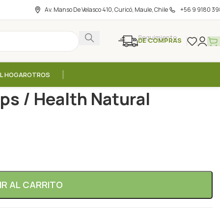
Av. Manso De Velasco 410, Curicó, Maule, Chile
+56 9 9180 39
Seguimiento
DE COMPRAS
EL HOGAR
OTROS
0mg – 60 caps / Health Natural
ps / Health Natural
IR AL CARRITO