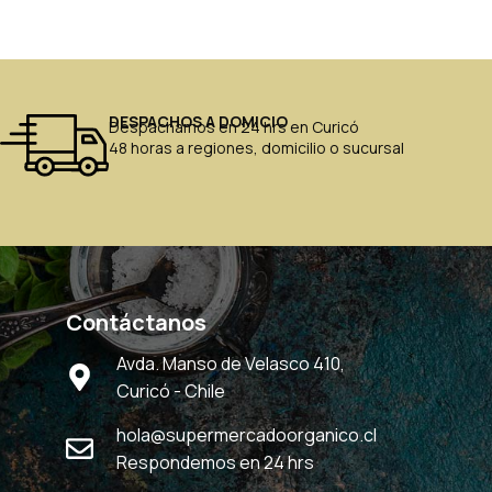
DESPACHOS A DOMICIO
Despachamos en 24 hrs en Curicó
48 horas a regiones, domicilio o sucursal
Contáctanos
Avda. Manso de Velasco 410,
Curicó - Chile
hola@supermercadoorganico.cl
Respondemos en 24 hrs