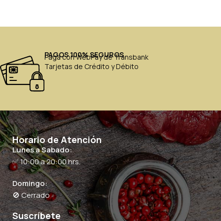
PAGOS 100% SEGUROS
Paga con WebPay de Transbank
Tarjetas de Crédito y Débito
Horario de Atención
Lunes a Sabado:
✅ 10:00 a 20:00 hrs.
Domingo:
🚫 Cerrado
Suscríbete