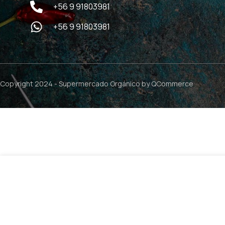
+56 9 91803981
+56 9 91803981
Copyright 2024 -
Supermercado Orgánico
by QCommerce
$
7.990
Caigua 500mg – 60 caps / Health Natural
2 