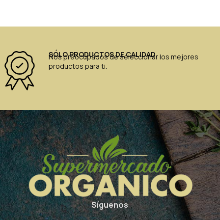
SÓLO PRODUCTOS DE CALIDAD
Nos preocupados de seleccionar los mejores
productos para ti.
Síguenos