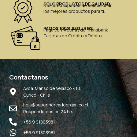
SÓLO PRODUCTOS DE CALIDAD
Nos preocupados de seleccionar
los mejores productos para ti.
PAGOS 100% SEGUROS
Paga con WebPay de Transbank
Tarjetas de Crédito y Débito
Contáctanos
Avda. Manso de Velasco 410,
Curicó - Chile
hola@supermercadoorganico.cl
Respondemos en 24 hrs
+56 9 91803981
+56 9 91803981