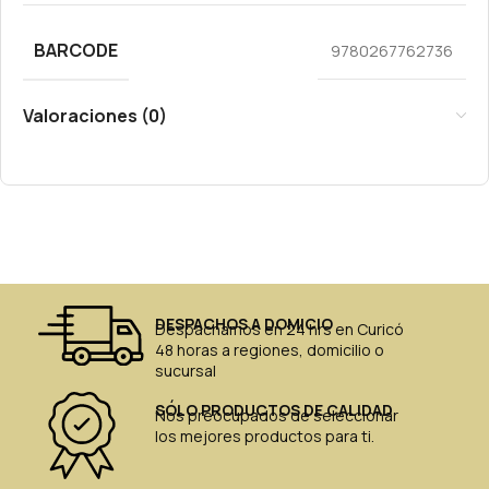
BARCODE
9780267762736
Valoraciones (0)
DESPACHOS A DOMICIO
Despachamos en 24 hrs en Curicó
48 horas a regiones, domicilio o
sucursal
SÓLO PRODUCTOS DE CALIDAD
Nos preocupados de seleccionar
los mejores productos para ti.