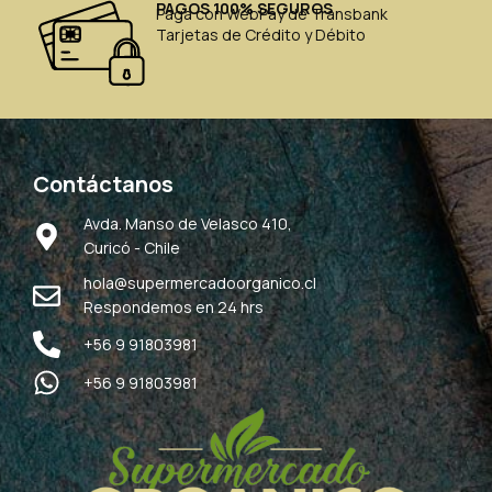
PAGOS 100% SEGUROS
Paga con WebPay de Transbank
Tarjetas de Crédito y Débito
Contáctanos
Avda. Manso de Velasco 410,
Curicó - Chile
hola@supermercadoorganico.cl
Respondemos en 24 hrs
+56 9 91803981
+56 9 91803981