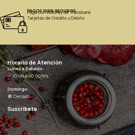
PAGOS 100% SEGUROS
Paga con WebPay de Transbank
Tarjetas de Crédito y Débito
Horario de Atención
Lunes a Sabado:
✅ 10:00 a 20:00 hrs.
Domingo:
🚫 Cerrado
Suscríbete