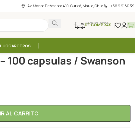
Av. Manso De Velasco 410, Curicó, Maule, Chile
+56 9 9180 39
Seguimiento
DE COMPRAS
EL HOGAR
OTROS
ha 450mg – 100 capsulas / Swanson
 100 capsulas / Swanson
IR AL CARRITO