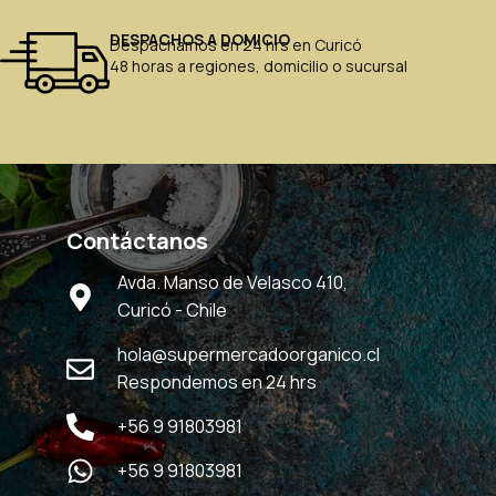
DESPACHOS A DOMICIO
Despachamos en 24 hrs en Curicó
48 horas a regiones, domicilio o sucursal
Contáctanos
Avda. Manso de Velasco 410,
Curicó - Chile
hola@supermercadoorganico.cl
Respondemos en 24 hrs
+56 9 91803981
+56 9 91803981