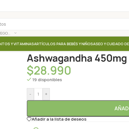
SELECCIONAR CATEGORÍA
NTOS Y VITAMINAS
ARTÍCULOS PARA BEBÉS Y NIÑOS
ASEO Y CUIDADO D
Inicio
/
Tienda
/
Suplementos / Vitaminas
/
Ashwagand
Ashwagandha 450mg –
$
28.990
19 disponibles
-
+
AÑAD
Añadir a la lista de deseos