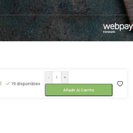
-
+
0
19 disponibles
Añadir Al Carrito