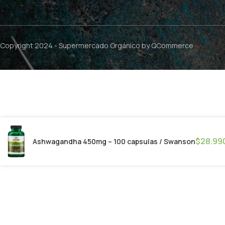
Copyright 2024 -
Supermercado Orgánico
by QCommerce
$
28.99
Ashwagandha 450mg – 100 capsulas / Swanson