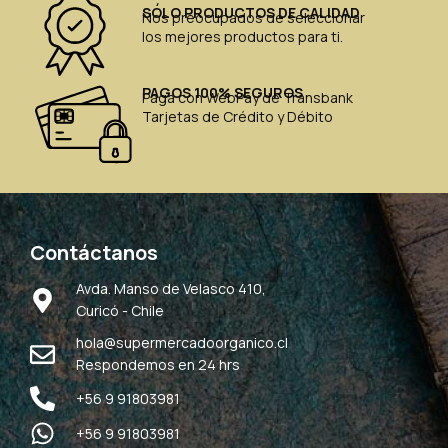
SÓLO PRODUCTOS DE CALIDAD
Nos preocupados de seleccionar
los mejores productos para ti.
PAGOS 100% SEGUROS
Paga con WebPay de Transbank
Tarjetas de Crédito y Débito
Contáctanos
Avda. Manso de Velasco 410,
Curicó - Chile
hola@supermercadoorganico.cl
Respondemos en 24 hrs
+56 9 91803981
+56 9 91803981