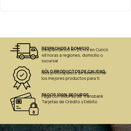
DESPACHOS A DOMICIO
Despachamos en 24 hrs en Curicó
48 horas a regiones, domicilio o
sucursal
SÓLO PRODUCTOS DE CALIDAD
Nos preocupados de seleccionar
los mejores productos para ti.
PAGOS 100% SEGUROS
Paga con WebPay de Transbank
Tarjetas de Crédito y Débito