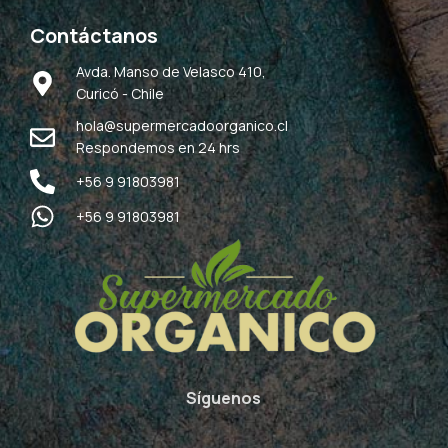
Contáctanos
Avda. Manso de Velasco 410,
Curicó - Chile
hola@supermercadoorganico.cl
Respondemos en 24 hrs
+56 9 91803981
+56 9 91803981
Síguenos