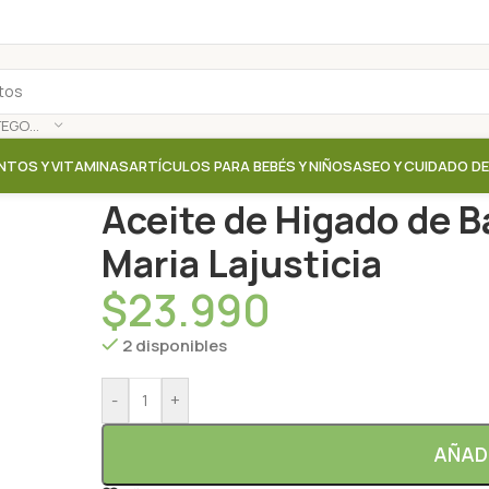
SELECCIONAR CATEGORÍA
NTOS Y VITAMINAS
ARTÍCULOS PARA BEBÉS Y NIÑOS
ASEO Y CUIDADO D
Inicio
/
Tienda
/
Suplementos / Vitaminas
/
Aceite de 
Aceite de Higado de B
Maria Lajusticia
$
23.990
2 disponibles
-
+
AÑAD