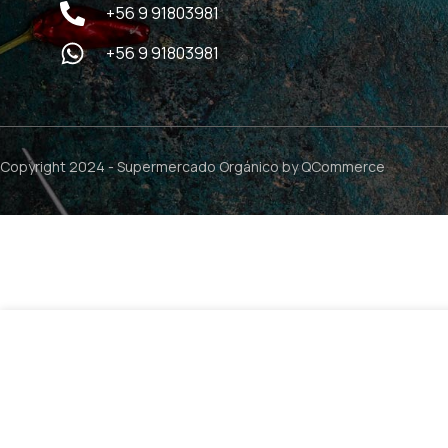
+56 9 91803981
+56 9 91803981
Copyright 2024 -
Supermercado Orgánico
by QCommerce
Aceite de Higado de Bacalao – 90 perlas / Ana Maria Laju