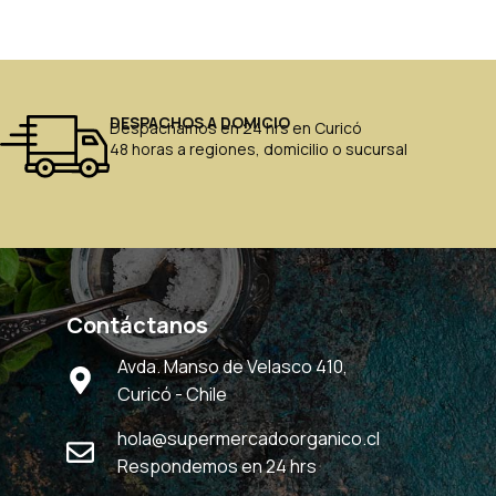
DESPACHOS A DOMICIO
Despachamos en 24 hrs en Curicó
48 horas a regiones, domicilio o sucursal
Contáctanos
Avda. Manso de Velasco 410,
Curicó - Chile
hola@supermercadoorganico.cl
Respondemos en 24 hrs