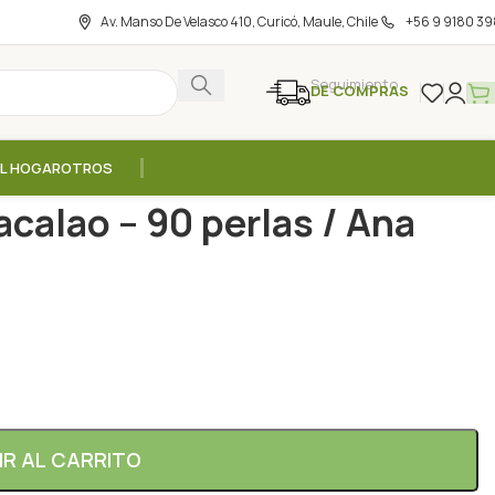
Av. Manso De Velasco 410, Curicó, Maule, Chile
+56 9 9180 39
Seguimiento
DE COMPRAS
EL HOGAR
OTROS
Higado de Bacalao – 90 perlas / Ana Maria Lajusticia
acalao – 90 perlas / Ana
IR AL CARRITO