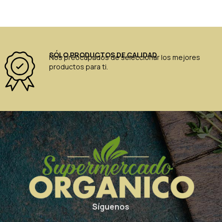
SÓLO PRODUCTOS DE CALIDAD
Nos preocupados de seleccionar los mejores
productos para ti.
Síguenos