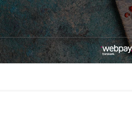
-
+
$
23.990
sticia
2 disponibles
Añadir Al Carrito