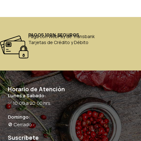
PAGOS 100% SEGUROS
Paga con WebPay de Transbank
Tarjetas de Crédito y Débito
Horario de Atención
Lunes a Sabado:
✅ 10:00 a 20:00 hrs.
Domingo:
🚫 Cerrado
Suscríbete