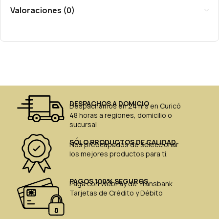
Valoraciones (0)
DESPACHOS A DOMICIO
Despachamos en 24 hrs en Curicó
48 horas a regiones, domicilio o
sucursal
SÓLO PRODUCTOS DE CALIDAD
Nos preocupados de seleccionar
los mejores productos para ti.
PAGOS 100% SEGUROS
Paga con WebPay de Transbank
Tarjetas de Crédito y Débito