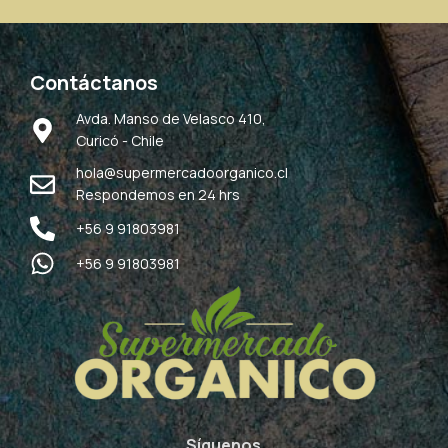
Contáctanos
Avda. Manso de Velasco 410,
Curicó - Chile
hola@supermercadoorganico.cl
Respondemos en 24 hrs
+56 9 91803981
+56 9 91803981
Síguenos