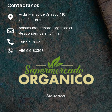
Contáctanos
Avda. Manso de Velasco 410,
Curicó - Chile
hola@supermercadoorganico.cl
Respondemos en 24 hrs
+56 9 91803981
+56 9 91803981
Síguenos