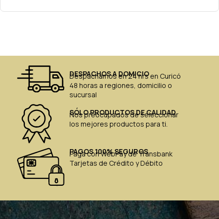
DESPACHOS A DOMICIO
Despachamos en 24 hrs en Curicó
48 horas a regiones, domicilio o
sucursal
SÓLO PRODUCTOS DE CALIDAD
Nos preocupados de seleccionar
los mejores productos para ti.
PAGOS 100% SEGUROS
Paga con WebPay de Transbank
Tarjetas de Crédito y Débito