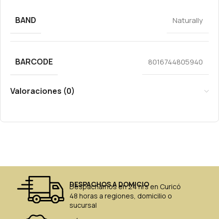
BAND
Naturally
BARCODE
8016744805940
Valoraciones (0)
DESPACHOS A DOMICIO
Despachamos en 24 hrs en Curicó
48 horas a regiones, domicilio o
sucursal