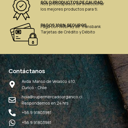
SÓLO PRODUCTOS DE CALIDAD
Nos preocupados de seleccionar
los mejores productos para ti.
PAGOS 100% SEGUROS
Paga con WebPay de Transbank
Tarjetas de Crédito y Débito
Contáctanos
Avda. Manso de Velasco 410,
Curicó - Chile
hola@supermercadoorganico.cl
Respondemos en 24 hrs
+56 9 91803981
+56 9 91803981