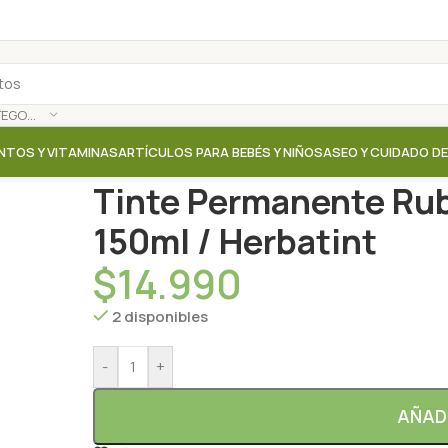
SELECCIONAR CATEGORÍA
NTOS Y VITAMINAS
ARTÍCULOS PARA BEBÉS Y NIÑOS
ASEO Y CUIDADO D
Inicio
/
Tienda
/
Shampoo / Acondicionador
/
Tinte P
Tinte Permanente Rub
150ml / Herbatint
$
14.990
2 disponibles
-
+
AÑAD