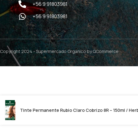
+56 9 91803981
+56 9 91803981
Copyright 2024 -
Supermercado Orgánico
by QCommerce
Tinte Permanente Rubio Claro Cobrizo 8R – 150ml / Her