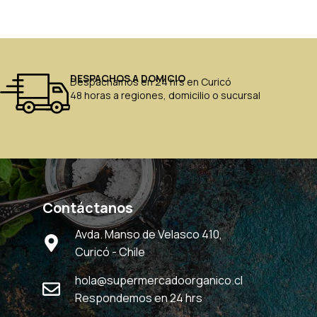
DESPACHOS A DOMICIO
Despachamos en 24 hrs en Curicó
48 horas a regiones, domicilio o sucursal
Contáctanos
Avda. Manso de Velasco 410,
Curicó - Chile
hola@supermercadoorganico.cl
Respondemos en 24 hrs