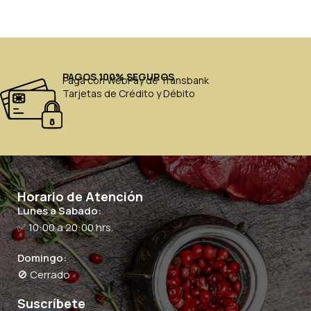
PAGOS 100% SEGUROS
Paga con WebPay de Transbank
Tarjetas de Crédito y Débito
Horario de Atención
Lunes a Sabado:
✅ 10:00 a 20:00 hrs.
Domingo:
🚫 Cerrado
Suscríbete