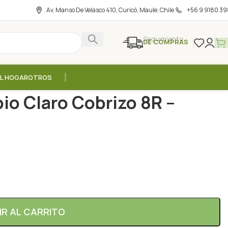
Av. Manso De Velasco 410, Curicó, Maule, Chile
+56 9 9180 39
Seguimiento
DE COMPRAS
EL HOGAR
OTROS
ermanente Rubio Claro Cobrizo 8R – 150ml / Herbatint
io Claro Cobrizo 8R –
IR AL CARRITO