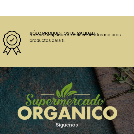
SÓLO PRODUCTOS DE CALIDAD
Nos preocupados de seleccionar los mejores
productos para ti.
Síguenos