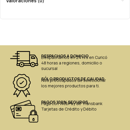
Valoraciones (0)
DESPACHOS A DOMICIO
Despachamos en 24 hrs en Curicó
48 horas a regiones, domicilio o
sucursal
SÓLO PRODUCTOS DE CALIDAD
Nos preocupados de seleccionar
los mejores productos para ti.
PAGOS 100% SEGUROS
Paga con WebPay de Transbank
Tarjetas de Crédito y Débito