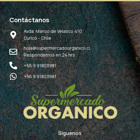
Contáctanos
Avda. Manso de Velasco 410,
Curicó - Chile
hola@supermercadoorganico.cl
Respondemos en 24 hrs
+56 9 91803981
+56 9 91803981
Síguenos