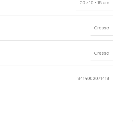
20 × 10 × 15 cm
Cresso
Cresso
8414002071418