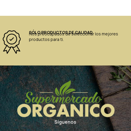
SÓLO PRODUCTOS DE CALIDAD
Nos preocupados de seleccionar los mejores
productos para ti.
Síguenos