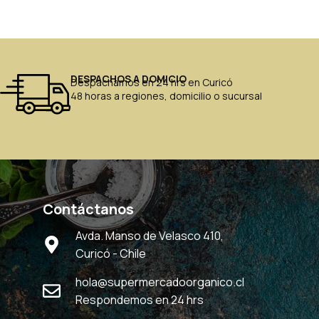
DESPACHOS A DOMICIO
Despachamos en 24 hrs en Curicó
48 horas a regiones, domicilio o sucursal
Contáctanos
Avda. Manso de Velasco 410,
Curicó - Chile
hola@supermercadoorganico.cl
Respondemos en 24 hrs