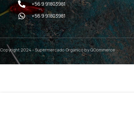
+56 9 91803981
+56 9 91803981
Copyright 2024 -
Supermercado Orgánico
by QCommerce
$
2.290
Shampoo Sensitive Ginseng 100ml / NaturVital