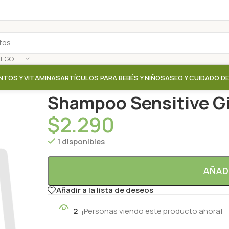
SELECCIONAR CATEGORÍA
NTOS Y VITAMINAS
ARTÍCULOS PARA BEBÉS Y NIÑOS
ASEO Y CUIDADO D
Inicio
/
Tienda
/
Shampoo / Acondicionador
/
Shampoo
Shampoo Sensitive Gi
$
2.290
1 disponibles
AÑAD
Añadir a la lista de deseos
2
¡Personas viendo este producto ahora!