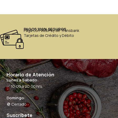
PAGOS 100% SEGUROS
Paga con WebPay de Transbank
Tarjetas de Crédito y Débito
Horario de Atención
Lunes a Sabado:
✅ 10:00 a 20:00 hrs.
Domingo:
🚫 Cerrado
Suscríbete