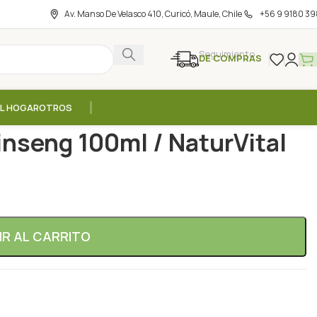
Av. Manso De Velasco 410, Curicó, Maule, Chile
+56 9 9180 39
Seguimiento
DE COMPRAS
EL HOGAR
OTROS
 Sensitive Ginseng 100ml / NaturVital
nseng 100ml / NaturVital
IR AL CARRITO