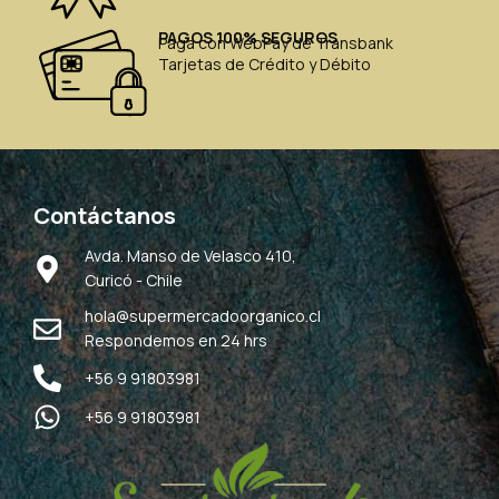
PAGOS 100% SEGUROS
Paga con WebPay de Transbank
Tarjetas de Crédito y Débito
Contáctanos
Avda. Manso de Velasco 410,
Curicó - Chile
hola@supermercadoorganico.cl
Respondemos en 24 hrs
+56 9 91803981
+56 9 91803981