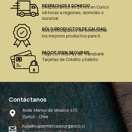
DESPACHOS A DOMICIO
Despachamos en 24 hrs en Curicó
48 horas a regiones, domicilio o
sucursal
SÓLO PRODUCTOS DE CALIDAD
Nos preocupados de seleccionar
los mejores productos para ti.
PAGOS 100% SEGUROS
Paga con WebPay de Transbank
Tarjetas de Crédito y Débito
Contáctanos
Avda. Manso de Velasco 410,
Curicó - Chile
hola@supermercadoorganico.cl