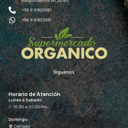
Respondemos en 24 hrs
+56 9 91803981
+56 9 91803981
Síguenos
Horario de Atención
Lunes a Sabado:
✅ 10:00 a 20:00 hrs.
Domingo:
🚫 Cerrado