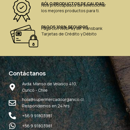
SÓLO PRODUCTOS DE CALIDAD
Nos preocupados de seleccionar
los mejores productos para ti.
PAGOS 100% SEGUROS
Paga con WebPay de Transbank
Tarjetas de Crédito y Débito
Contáctanos
Avda. Manso de Velasco 410,
Curicó - Chile
hola@supermercadoorganico.cl
Respondemos en 24 hrs
+56 9 91803981
+56 9 91803981