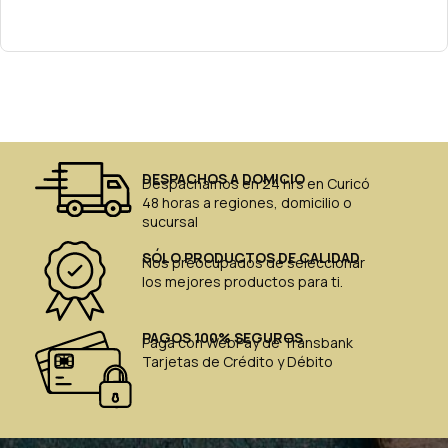
DESPACHOS A DOMICIO
Despachamos en 24 hrs en Curicó
48 horas a regiones, domicilio o
sucursal
SÓLO PRODUCTOS DE CALIDAD
Nos preocupados de seleccionar
los mejores productos para ti.
PAGOS 100% SEGUROS
Paga con WebPay de Transbank
Tarjetas de Crédito y Débito