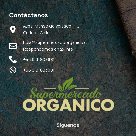
Contáctanos
Avda. Manso de Velasco 410,
Curicó - Chile
hola@supermercadoorganico.cl
Respondemos en 24 hrs
+56 9 91803981
+56 9 91803981
Síguenos