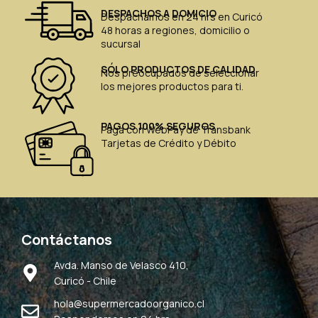
DESPACHOS A DOMICIO
Despachamos en 24 hrs en Curicó
48 horas a regiones, domicilio o
sucursal
SÓLO PRODUCTOS DE CALIDAD
Nos preocupados de seleccionar
los mejores productos para ti.
PAGOS 100% SEGUROS
Paga con WebPay de Transbank
Tarjetas de Crédito y Débito
Contáctanos
Avda. Manso de Velasco 410,
Curicó - Chile
hola@supermercadoorganico.cl