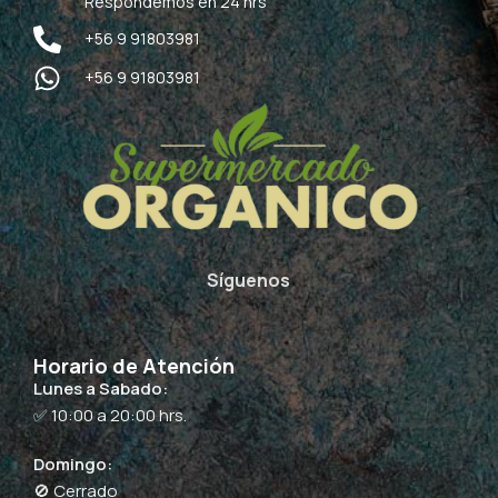
Respondemos en 24 hrs
+56 9 91803981
+56 9 91803981
Síguenos
Horario de Atención
Lunes a Sabado:
✅ 10:00 a 20:00 hrs.
Domingo:
🚫 Cerrado