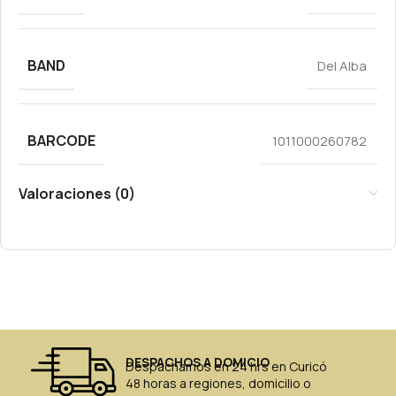
BAND
Del Alba
BARCODE
1011000260782
Valoraciones (0)
DESPACHOS A DOMICIO
Despachamos en 24 hrs en Curicó
48 horas a regiones, domicilio o