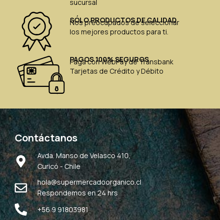
sucursal
SÓLO PRODUCTOS DE CALIDAD
Nos preocupados de seleccionar
los mejores productos para ti.
PAGOS 100% SEGUROS
Paga con WebPay de Transbank
Tarjetas de Crédito y Débito
Contáctanos
Avda. Manso de Velasco 410,
Curicó - Chile
hola@supermercadoorganico.cl
Respondemos en 24 hrs
+56 9 91803981