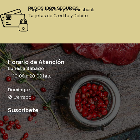
PAGOS 100% SEGUROS
Paga con WebPay de Transbank
Tarjetas de Crédito y Débito
Horario de Atención
Lunes a Sabado:
✅ 10:00 a 20:00 hrs.
Domingo:
🚫 Cerrado
Suscríbete