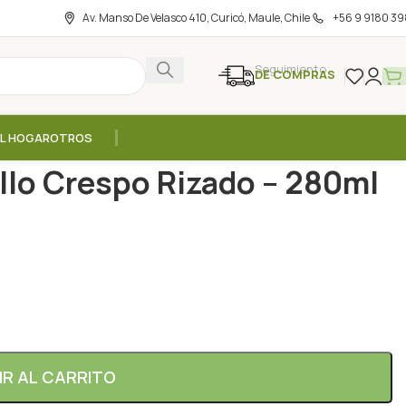
Av. Manso De Velasco 410, Curicó, Maule, Chile
+56 9 9180 39
Seguimiento
DE COMPRAS
EL HOGAR
OTROS
lla Curly Cabello Crespo Rizado – 280ml / NaturVital
llo Crespo Rizado – 280ml
IR AL CARRITO