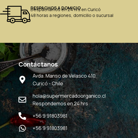
DESPACHOS A DOMICIO
Despachamos en 24 hrs en Curicó
48 horas a regiones, domicilio o sucursal
Contáctanos
Avda. Manso de Velasco 410,
Curicó - Chile
hola@supermercadoorganico.cl
Respondemos en 24 hrs
+56 9 91803981
+56 9 91803981