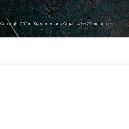
Copyright 2024 -
Supermercado Orgánico
by QCommerce
Mascarilla Curly Cabello Crespo Rizado – 280ml / NaturV