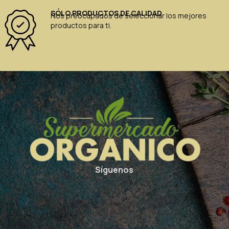
SÓLO PRODUCTOS DE CALIDAD
Nos preocupados de seleccionar los mejores
productos para ti.
Síguenos