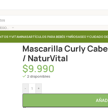
SELECCIONAR CATEGORÍA
NTOS Y VITAMINAS
ARTÍCULOS PARA BEBÉS Y NIÑOS
ASEO Y CUIDADO D
Inicio
/
Tienda
/
Shampoo / Acondicionador
/
Mascari
Mascarilla Curly Cabe
/ NaturVital
$
9.990
2 disponibles
-
+
AÑAD