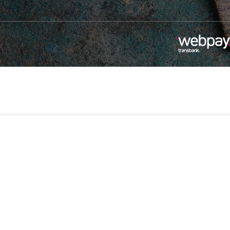
-
+
$
9.990
ital
2 disponibles
Añadir Al Carrito