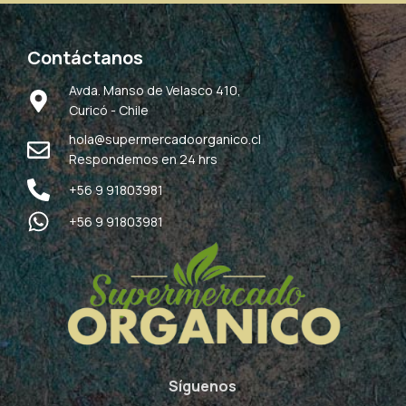
Contáctanos
Avda. Manso de Velasco 410,
Curicó - Chile
hola@supermercadoorganico.cl
Respondemos en 24 hrs
+56 9 91803981
+56 9 91803981
Síguenos