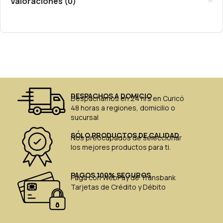
Valoraciones (0)
DESPACHOS A DOMICIO
Despachamos en 24 hrs en Curicó
48 horas a regiones, domicilio o
sucursal
SÓLO PRODUCTOS DE CALIDAD
Nos preocupados de seleccionar
los mejores productos para ti.
PAGOS 100% SEGUROS
Paga con WebPay de Transbank
Tarjetas de Crédito y Débito