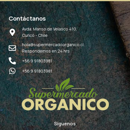
Contáctanos
Avda. Manso de Velasco 410,
Curicó - Chile
hola@supermercadoorganico.cl
Respondemos en 24 hrs
+56 9 91803981
+56 9 91803981
Síguenos