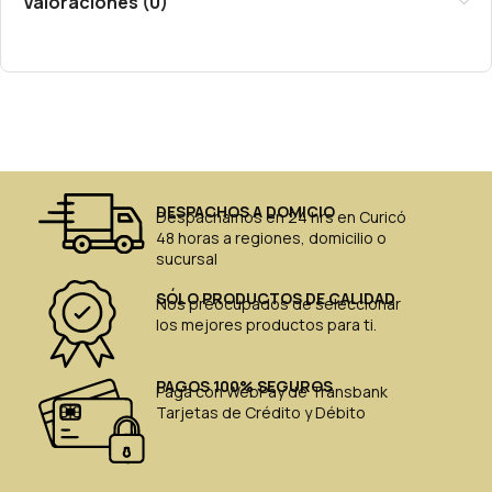
Valoraciones (0)
DESPACHOS A DOMICIO
Despachamos en 24 hrs en Curicó
48 horas a regiones, domicilio o
sucursal
SÓLO PRODUCTOS DE CALIDAD
Nos preocupados de seleccionar
los mejores productos para ti.
PAGOS 100% SEGUROS
Paga con WebPay de Transbank
Tarjetas de Crédito y Débito