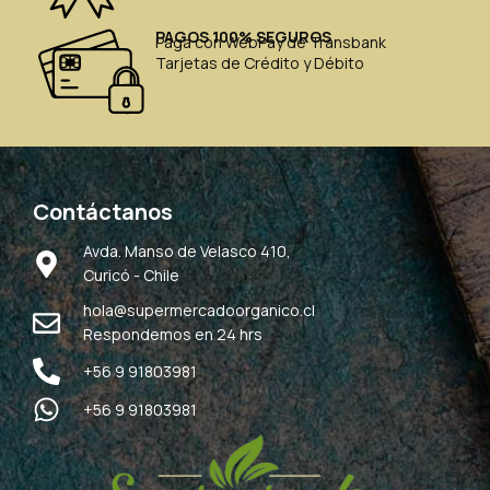
PAGOS 100% SEGUROS
Paga con WebPay de Transbank
Tarjetas de Crédito y Débito
Contáctanos
Avda. Manso de Velasco 410,
Curicó - Chile
hola@supermercadoorganico.cl
Respondemos en 24 hrs
+56 9 91803981
+56 9 91803981