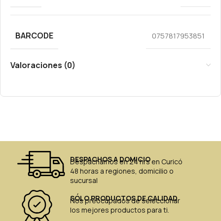
BARCODE
0757817953851
Valoraciones (0)
DESPACHOS A DOMICIO
Despachamos en 24 hrs en Curicó
48 horas a regiones, domicilio o
sucursal
SÓLO PRODUCTOS DE CALIDAD
Nos preocupados de seleccionar
los mejores productos para ti.