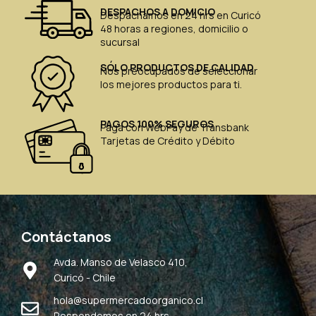
DESPACHOS A DOMICIO
Despachamos en 24 hrs en Curicó
48 horas a regiones, domicilio o
sucursal
SÓLO PRODUCTOS DE CALIDAD
Nos preocupados de seleccionar
los mejores productos para ti.
PAGOS 100% SEGUROS
Paga con WebPay de Transbank
Tarjetas de Crédito y Débito
Contáctanos
Avda. Manso de Velasco 410,
Curicó - Chile
hola@supermercadoorganico.cl
Respondemos en 24 hrs