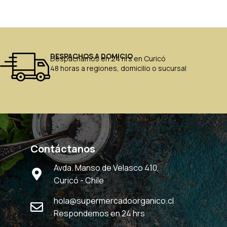
DESPACHOS A DOMICIO
Despachamos en 24 hrs en Curicó
48 horas a regiones, domicilio o sucursal
Contáctanos
Avda. Manso de Velasco 410,
Curicó - Chile
hola@supermercadoorganico.cl
Respondemos en 24 hrs