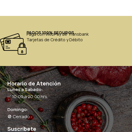
PAGOS 100% SEGUROS
Paga con WebPay de Transbank
Tarjetas de Crédito y Débito
Horario de Atención
Lunes a Sabado:
✅ 10:00 a 20:00 hrs.
Domingo:
🚫 Cerrado
Suscríbete