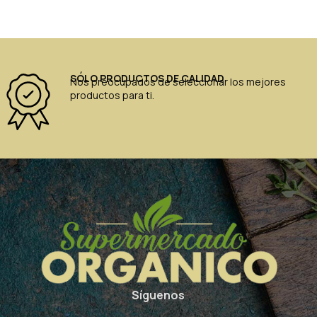
SÓLO PRODUCTOS DE CALIDAD
Nos preocupados de seleccionar los mejores
productos para ti.
Síguenos