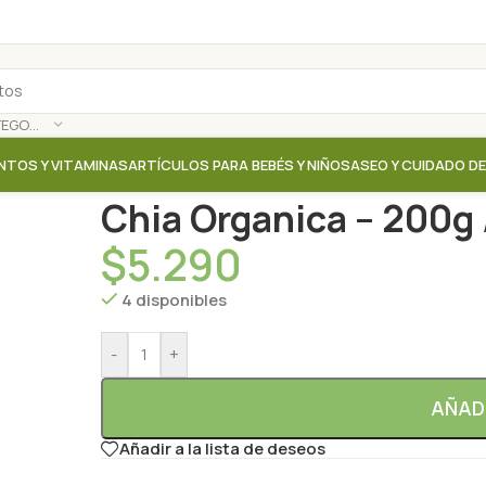
SELECCIONAR CATEGORÍA
NTOS Y VITAMINAS
ARTÍCULOS PARA BEBÉS Y NIÑOS
ASEO Y CUIDADO D
Inicio
/
Tienda
/
Semillas / Legumbres / Legumbres e
Chia Organica – 200g
$
5.290
4 disponibles
-
+
AÑAD
Añadir a la lista de deseos