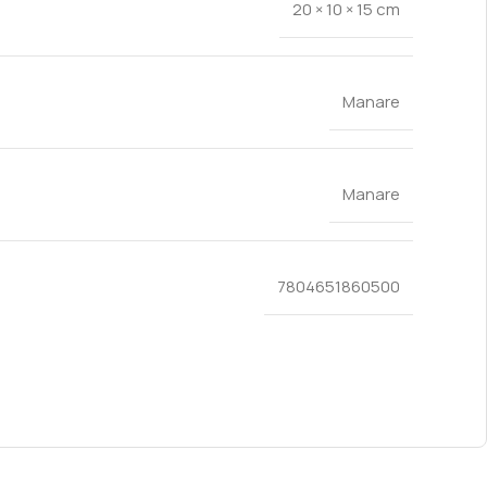
20 × 10 × 15 cm
Manare
Manare
7804651860500