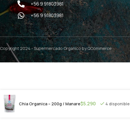
+56 9 91803981
+56 9 91803981
Copyright 2024 -
Supermercado Orgánico
by QCommerce
$
5.290
Chia Organica – 200g / Manare
4 disponibl