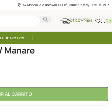
Av. Manso De Velasco 410, Curicó, Maule, Chile
+56 9 9180 39
Seguimiento
DE COMPRAS
EL HOGAR
OTROS
nlatadas
/
Chia Organica – 200g / Manare
 / Manare
IR AL CARRITO