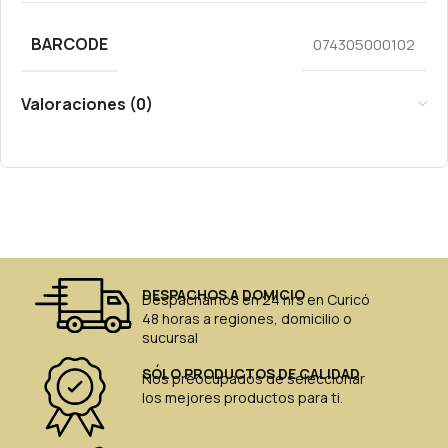
BARCODE
074305000102
Valoraciones (0)
DESPACHOS A DOMICIO
Despachamos en 24 hrs en Curicó
48 horas a regiones, domicilio o
sucursal
SÓLO PRODUCTOS DE CALIDAD
Nos preocupados de seleccionar
los mejores productos para ti.