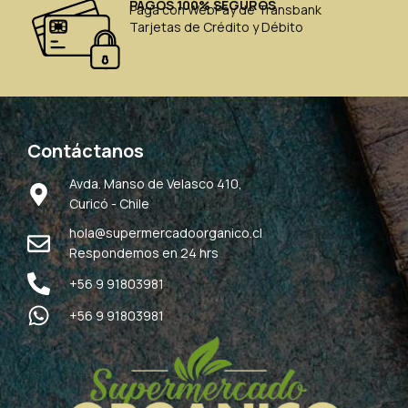
PAGOS 100% SEGUROS
Paga con WebPay de Transbank
Tarjetas de Crédito y Débito
Contáctanos
Avda. Manso de Velasco 410,
Curicó - Chile
hola@supermercadoorganico.cl
Respondemos en 24 hrs
+56 9 91803981
+56 9 91803981