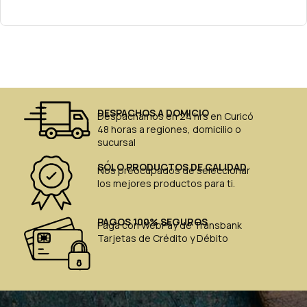
DESPACHOS A DOMICIO
Despachamos en 24 hrs en Curicó
48 horas a regiones, domicilio o
sucursal
SÓLO PRODUCTOS DE CALIDAD
Nos preocupados de seleccionar
los mejores productos para ti.
PAGOS 100% SEGUROS
Paga con WebPay de Transbank
Tarjetas de Crédito y Débito