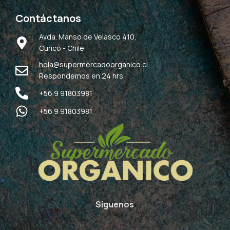
Contáctanos
Avda. Manso de Velasco 410,
Curicó - Chile
hola@supermercadoorganico.cl
Respondemos en 24 hrs
+56 9 91803981
+56 9 91803981
Síguenos