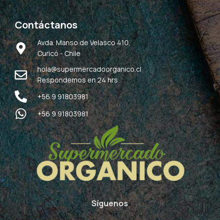
Contáctanos
Avda. Manso de Velasco 410,
Curicó - Chile
hola@supermercadoorganico.cl
Respondemos en 24 hrs
+56 9 91803981
+56 9 91803981
Síguenos