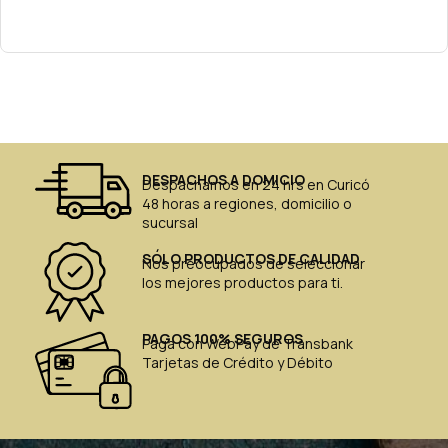
DESPACHOS A DOMICIO
Despachamos en 24 hrs en Curicó
48 horas a regiones, domicilio o
sucursal
SÓLO PRODUCTOS DE CALIDAD
Nos preocupados de seleccionar
los mejores productos para ti.
PAGOS 100% SEGUROS
Paga con WebPay de Transbank
Tarjetas de Crédito y Débito