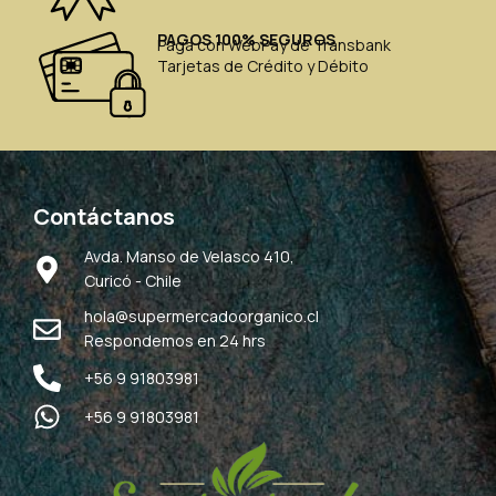
PAGOS 100% SEGUROS
Paga con WebPay de Transbank
Tarjetas de Crédito y Débito
Contáctanos
Avda. Manso de Velasco 410,
Curicó - Chile
hola@supermercadoorganico.cl
Respondemos en 24 hrs
+56 9 91803981
+56 9 91803981