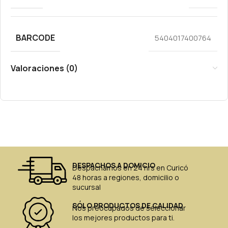
BARCODE
5404017400764
Valoraciones (0)
DESPACHOS A DOMICIO
Despachamos en 24 hrs en Curicó
48 horas a regiones, domicilio o
sucursal
SÓLO PRODUCTOS DE CALIDAD
Nos preocupados de seleccionar
los mejores productos para ti.