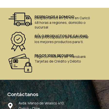
DESPACHOS A DOMICIO
Despachamos en 24 hrs en Curicó
48 horas a regiones, domicilio o
sucursal
SÓLO PRODUCTOS DE CALIDAD
Nos preocupados de seleccionar
los mejores productos para ti.
PAGOS 100% SEGUROS
Paga con WebPay de Transbank
Tarjetas de Crédito y Débito
Contáctanos
Avda. Manso de Velasco 410,
Curicó - Chile