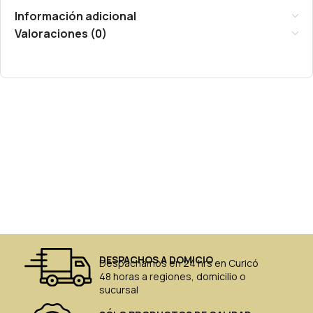
Información adicional
Valoraciones (0)
DESPACHOS A DOMICIO
Despachamos en 24 hrs en Curicó
48 horas a regiones, domicilio o
sucursal