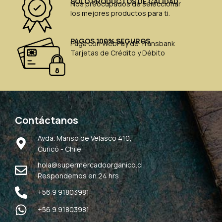
SÓLO PRODUCTOS DE CALIDAD
Nos preocupados de seleccionar
los mejores productos para ti.
PAGOS 100% SEGUROS
Paga con WebPay de Transbank
Tarjetas de Crédito y Débito
Contáctanos
Avda. Manso de Velasco 410,
Curicó - Chile
hola@supermercadoorganico.cl
Respondemos en 24 hrs
+56 9 91803981
+56 9 91803981