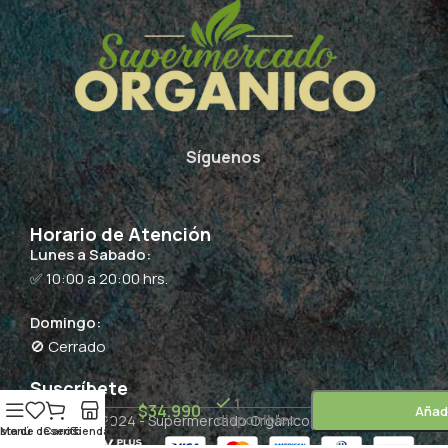
Síguenos
Horario de Atención
Lunes a Sabado:
✅ 10:00 a 20:00 hrs.
Domingo:
🚫 Cerrado
VeggiPro
Suscríbete
Chocolate
1
$
34.990
Añadi
disponibles
Copyright 2024 -
– 600g /
Supermercado Orgánico
by QCommerce
ista de deseos
Menú
Carrito
Tienda
Aquasolar