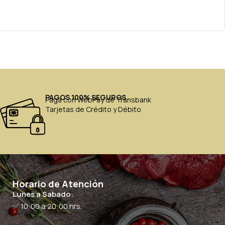
PAGOS 100% SEGUROS
Paga con WebPay de Transbank
Tarjetas de Crédito y Débito
Horario de Atención
Lunes a Sabado:
✅ 10:00 a 20:00 hrs.