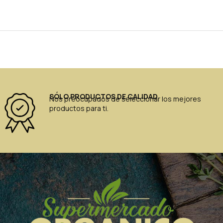
SÓLO PRODUCTOS DE CALIDAD
Nos preocupados de seleccionar los mejores
productos para ti.