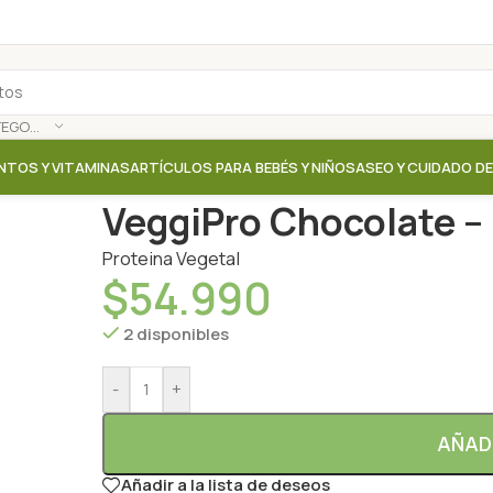
SELECCIONAR CATEGORÍA
NTOS Y VITAMINAS
ARTÍCULOS PARA BEBÉS Y NIÑOS
ASEO Y CUIDADO D
Inicio
/
Tienda
/
Proteinas / Aminoacidos / Colageno
VeggiPro Chocolate – 
Proteina Vegetal
$
54.990
2 disponibles
-
+
AÑAD
Añadir a la lista de deseos