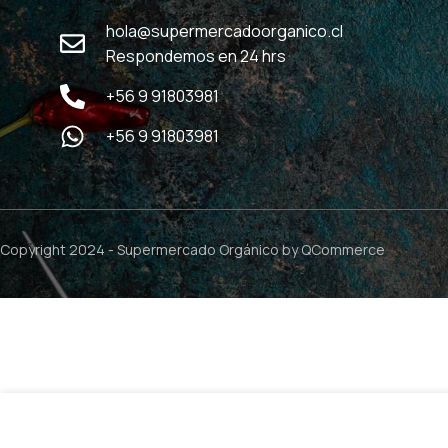
hola@supermercadoorganico.cl
Respondemos en 24 hrs
+56 9 91803981
+56 9 91803981
Copyright 2024 -
Supermercado Orgánico
by QCommerce
$
54.990
VeggiPro Chocolate – 1.320g / Aquasolar
2