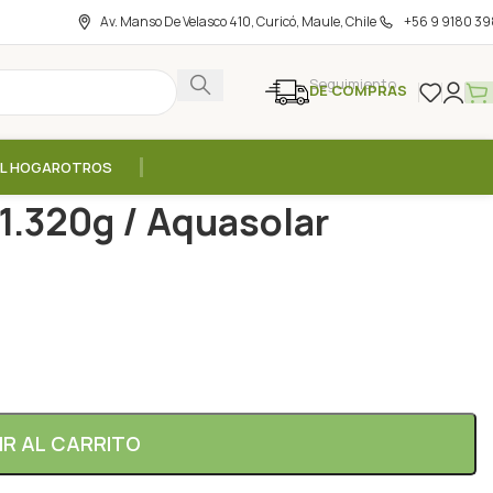
Av. Manso De Velasco 410, Curicó, Maule, Chile
+56 9 9180 39
Seguimiento
DE COMPRAS
EL HOGAR
OTROS
s
/
VeggiPro Chocolate – 1.320g / Aquasolar
1.320g / Aquasolar
IR AL CARRITO