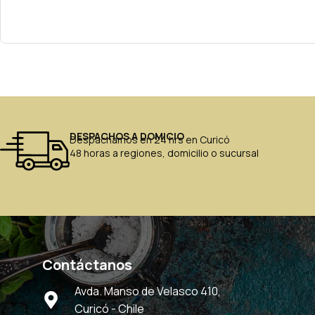
DESPACHOS A DOMICIO
Despachamos en 24 hrs en Curicó
48 horas a regiones, domicilio o sucursal
Contáctanos
Avda. Manso de Velasco 410,
Curicó - Chile