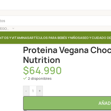
SELECCIONAR CATEGORÍA
NTOS Y VITAMINAS
ARTÍCULOS PARA BEBÉS Y NIÑOS
ASEO Y CUIDADO D
Inicio
/
Tienda
/
Proteinas / Aminoacidos / Colageno
Proteina Vegana Choc
Nutrition
$
64.990
2 disponibles
-
+
AÑAD