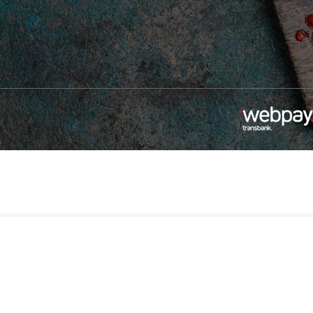
-
+
$
64.990
n
2 disponibles
Añadir Al Carrito