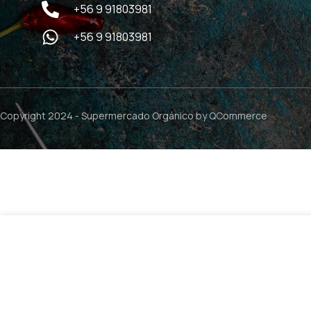
+56 9 91803981
+56 9 91803981
Copyright 2024 -
Supermercado Orgánico
by QCommerce
Proteina Vegana Chocolate – 864grs / Hammer Nutritio