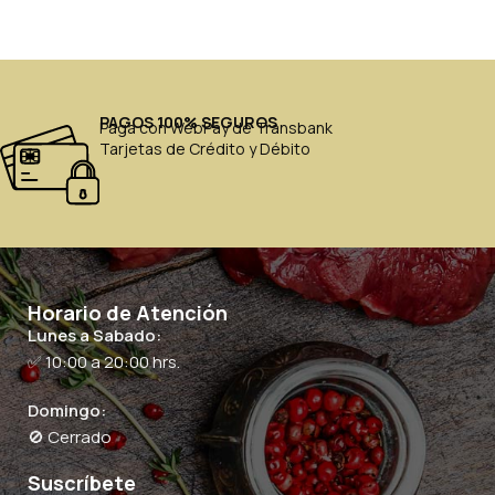
PAGOS 100% SEGUROS
Paga con WebPay de Transbank
Tarjetas de Crédito y Débito
Horario de Atención
Lunes a Sabado:
✅ 10:00 a 20:00 hrs.
Domingo:
🚫 Cerrado
Suscríbete