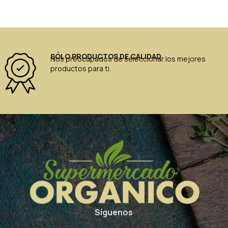
SÓLO PRODUCTOS DE CALIDAD
Nos preocupados de seleccionar los mejores
productos para ti.
Síguenos