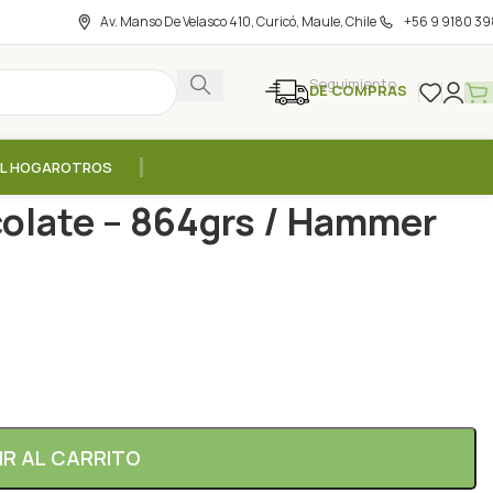
Av. Manso De Velasco 410, Curicó, Maule, Chile
+56 9 9180 39
Seguimiento
DE COMPRAS
EL HOGAR
OTROS
s
/
Proteina Vegana Chocolate – 864grs / Hammer Nutrition
olate – 864grs / Hammer
IR AL CARRITO