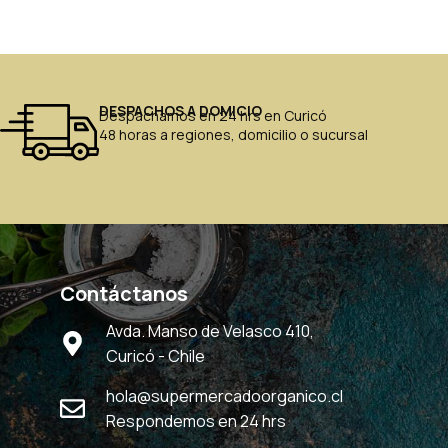
DESPACHOS A DOMICIO
Despachamos en 24 hrs en Curicó
48 horas a regiones, domicilio o sucursal
Contáctanos
Avda. Manso de Velasco 410,
Curicó - Chile
hola@supermercadoorganico.cl
Respondemos en 24 hrs