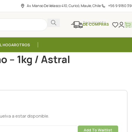
Av. Manso De Velasco 410, Curicó, Maule, Chile
+56 9 9180 39
Seguimiento
DE COMPRAS
EL HOGAR
OTROS
s
/
Proteina Vegetal Cacao – 1kg / Astral
 – 1kg / Astral
elva a estar disponible.
Add To Waitlist