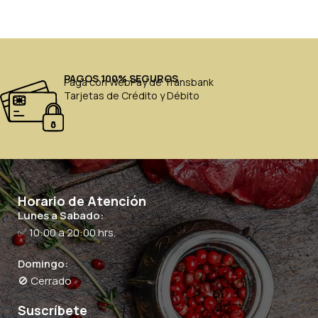
PAGOS 100% SEGUROS
Paga con WebPay de Transbank
Tarjetas de Crédito y Débito
Horario de Atención
Lunes a Sabado:
✅ 10:00 a 20:00 hrs.
Domingo:
🚫 Cerrado
Suscríbete