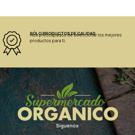
SÓLO PRODUCTOS DE CALIDAD
Nos preocupados de seleccionar los mejores
productos para ti.
Síguenos