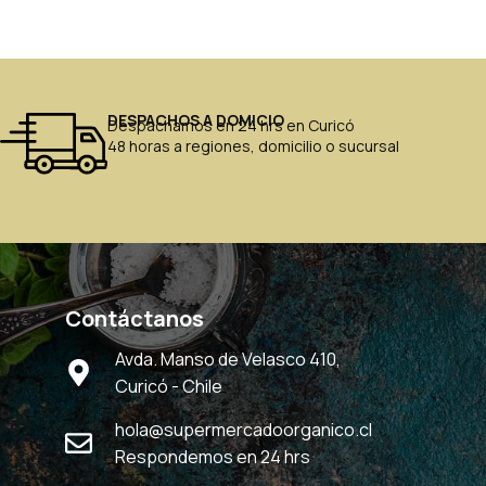
DESPACHOS A DOMICIO
Despachamos en 24 hrs en Curicó
48 horas a regiones, domicilio o sucursal
Contáctanos
Avda. Manso de Velasco 410,
Curicó - Chile
hola@supermercadoorganico.cl
Respondemos en 24 hrs