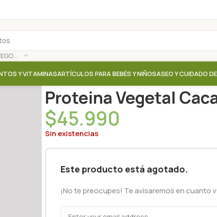
SELECCIONAR CATEGORÍA
NTOS Y VITAMINAS
ARTÍCULOS PARA BEBÉS Y NIÑOS
ASEO Y CUIDADO D
Inicio
/
Tienda
/
Proteinas / Aminoacidos / Colageno
Proteina Vegetal Cacao
$
45.990
Sin existencias
Este producto está agotado.
¡No te preocupes! Te avisaremos en cuanto vu