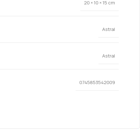
20 × 10 × 15 cm
Astral
Astral
0745853542009