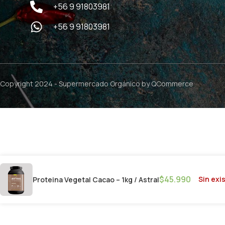
+56 9 91803981
+56 9 91803981
Copyright 2024 -
Supermercado Orgánico
by QCommerce
$
45.990
Sin exi
Proteina Vegetal Cacao – 1kg / Astral